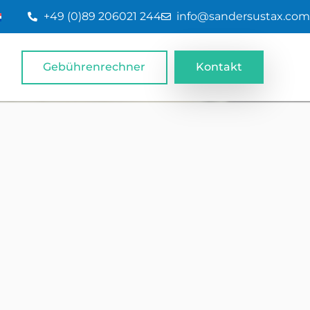
+49 (0)89 206021 244
info@sandersustax.com
Gebührenrechner
Kontakt