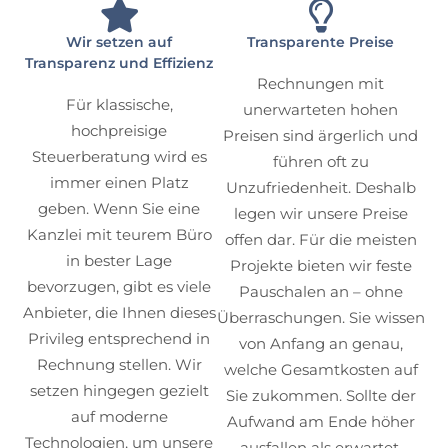
Wir setzen auf
Transparente Preise
Transparenz und Effizienz
Rechnungen mit
Für klassische,
unerwarteten hohen
hochpreisige
Preisen sind ärgerlich und
Steuerberatung wird es
führen oft zu
immer einen Platz
Unzufriedenheit. Deshalb
geben. Wenn Sie eine
legen wir unsere Preise
Kanzlei mit teurem Büro
offen dar. Für die meisten
in bester Lage
Projekte bieten wir feste
bevorzugen, gibt es viele
Pauschalen an – ohne
Anbieter, die Ihnen dieses
Überraschungen. Sie wissen
Privileg entsprechend in
von Anfang an genau,
Rechnung stellen. Wir
welche Gesamtkosten auf
setzen hingegen gezielt
Sie zukommen. Sollte der
auf moderne
Aufwand am Ende höher
Technologien, um unsere
ausfallen als erwartet,