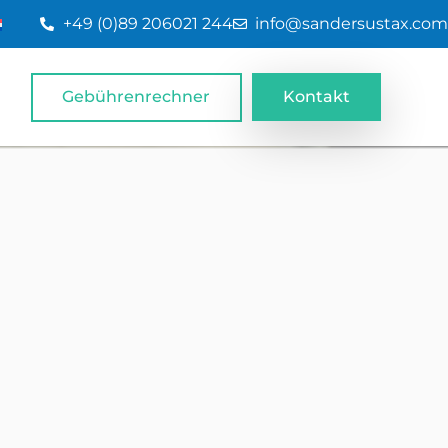
+49 (0)89 206021 244
info@sandersustax.com
Gebührenrechner
Kontakt